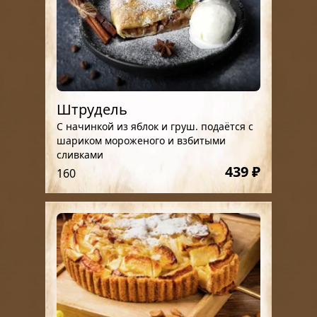
Штрудель
С начинкой из яблок и груш. подаётся с
шариком мороженого и взбитыми
сливками
439 ₽
160